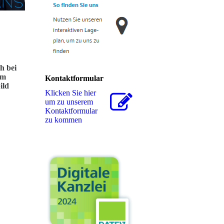
h bei
im
Kontaktformular
ild
Klicken Sie hier
um zu unserem
Kon­takt­for­mu­lar
zu kommen