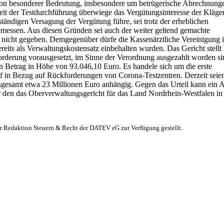
on besonderer Bedeutung, insbesondere um betrügerische Abrechnung
eit der Testdurchführung überwiege das Vergütungsinteresse der Kläger
ständigen Versagung der Vergütung führe, sei trotz der erheblichen
emessen. Aus diesen Gründen sei auch der weiter geltend gemachte
nicht gegeben. Demgegenüber dürfe die Kassenärztliche Vereinigung i
reits als Verwaltungskostensatz einbehalten wurden. Das Gericht stellt 
kforderung vorausgesetzt, im Sinne der Verordnung ausgezahlt worden si
 Betrag in Höhe von 93.046,10 Euro. Es handele sich um die erste
f in Bezug auf Rückforderungen von Corona-Testzentren. Derzeit seie
nsgesamt etwa 23 Millionen Euro anhängig. Gegen das Urteil kann ein 
r den das Oberverwaltungsgericht für das Land Nordrhein-Westfalen in
er Redaktion Steuern & Recht der DATEV eG zur Verfügung gestellt.