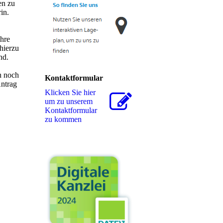
en zu
in.
hre
hierzu
nd.
n noch
Kontaktformular
Antrag
Klicken Sie hier
um zu unserem
Kon­takt­for­mu­lar
zu kommen