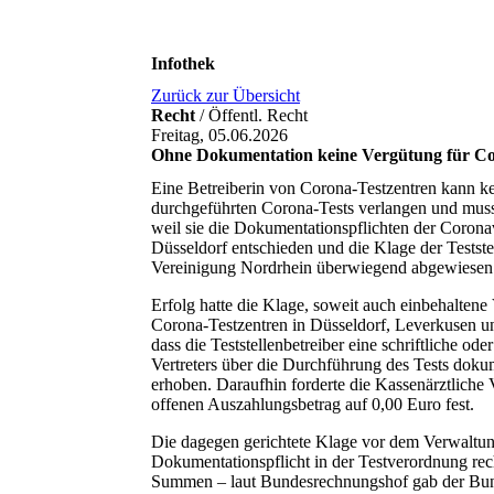
Infothek
Zurück zur Übersicht
Recht
/ Öffentl. Recht
Freitag, 05.06.2026
Ohne Dokumentation keine Vergütung für Co
Eine Betreiberin von Corona-Testzentren kann ke
durchgeführten Corona-Tests verlangen und muss
weil sie die Dokumentationspflichten der Coronav
Düsseldorf entschieden und die Klage der Testst
Vereinigung Nordrhein überwiegend abgewiesen
Erfolg hatte die Klage, soweit auch einbehalten
Corona-Testzentren in Düsseldorf, Leverkusen un
dass die Teststellenbetreiber eine schriftliche od
Vertreters über die Durchführung des Tests dok
erhoben. Daraufhin forderte die Kassenärztliche
offenen Auszahlungsbetrag auf 0,00 Euro fest.
Die dagegen gerichtete Klage vor dem Verwaltung
Dokumentationspflicht in der Testverordnung rec
Summen – laut Bundesrechnungshof gab der Bund 