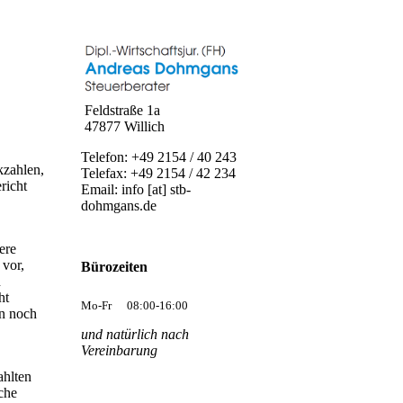
Feldstraße 1a
47877 Willich
Telefon: +49 2154 / 40 243
kzahlen,
Telefax: +49 2154 / 42 234
richt
Email: info [at] stb-
dohmgans.de
ere
 vor,
Bürozeiten
n
ht
Mo-Fr
08:00-16:00
en noch
und natürlich nach
Vereinbarung
ahlten
che