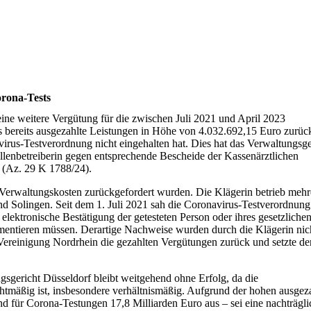
rona-Tests
ine weitere Vergütung für die zwischen Juli 2021 und April 2023
 bereits ausgezahlte Leistungen in Höhe von 4.032.692,15 Euro zurüc
irus-Testverordnung nicht eingehalten hat. Dies hat das Verwaltungsge
ellenbetreiberin gegen entsprechende Bescheide der Kassenärztlichen
 (Az. 29 K 1788/24).
e Verwaltungskosten zurückgefordert wurden. Die Klägerin betrieb mehr
d Solingen. Seit dem 1. Juli 2021 sah die Coronavirus-Testverordnung
er elektronische Bestätigung der getesteten Person oder ihres gesetzliche
umentieren müssen. Derartige Nachweise wurden durch die Klägerin nic
 Vereinigung Nordrhein die gezahlten Vergütungen zurück und setzte d
sgericht Düsseldorf bleibt weitgehend ohne Erfolg, da die
htmäßig ist, insbesondere verhältnismäßig. Aufgrund der hohen ausgez
für Corona-Testungen 17,8 Milliarden Euro aus – sei eine nachträgli